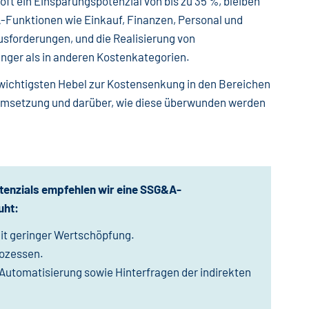
ft ein Einsparungspotenzial von bis zu 35 %, bleiben
-Funktionen wie Einkauf, Finanzen, Personal und
usforderungen, und die Realisierung von
nger als in anderen Kostenkategorien.
e wichtigsten Hebel zur Kostensenkung in den Bereichen
Umsetzung und darüber, wie diese überwunden werden
enzials e
mpfehlen wir eine SSG&A-
uht:
mit geringer Wertschöpfung.
rozessen.
 Automatisierung sowie Hinterfragen der indirekten