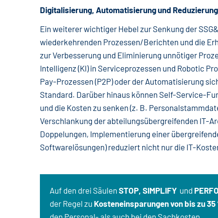
Digitalisierung, Automatisierung und Reduzierun
Ein weiterer wichtiger Hebel zur Senkung der SSG&
wiederkehrenden Prozessen/Berichten und die Erh
zur Verbesserung und Eliminierung unnötiger Proze
Intelligenz (KI) in Serviceprozessen und Robotic P
Pay-Prozessen (P2P) oder der Automatisierung sich
Standard. Darüber hinaus können Self-Service-F
und die Kosten zu senken (z. B. Personalstammdate
Verschlankung der abteilungsübergreifenden IT-Arc
Doppelungen, Implementierung einer übergreifende
Softwarelösungen) reduziert nicht nur die IT-Koste
Auf den drei Säulen
STOP, SIMPLIFY
und
PERF
der Regel zu
Kosteneinsparungen von bis zu 35
den Personal- als auch bei den Sachkosten.