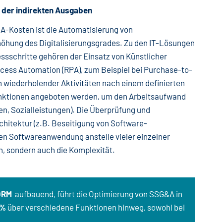
g der indirekten Ausgaben
A-Kosten ist die Automatisierung von
öhung des Digitalisierungsgrades. Zu den IT-Lösungen
ssschritte gehören der Einsatz von Künstlicher
rocess Automation (RPA), zum Beispiel bei Purchase-to-
 wiederholender Aktivitäten nach einem definierten
unktionen angeboten werden, um den Arbeitsaufwand
n, Sozialleistungen). Die Überprüfung und
hitektur (z.B. Beseitigung von Software-
n Softwareanwendung anstelle vieler einzelner
n, sondern auch die Komplexität.
ORM
aufbauend, führt die Optimierung von SSG&A in
 %
über verschiedene Funktionen hinweg, sowohl bei