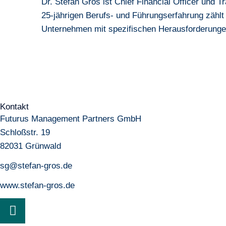
Dr. Stefan Gros ist Chief Financial Officer und T
25-jährigen Berufs- und Führungserfahrung zählt
Unternehmen mit spezifischen Herausforderunge
Kontakt
Futurus Management Partners GmbH
Schloßstr. 19
82031 Grünwald
sg@stefan-gros.de
www.stefan-gros.de
Xing
Linkedin-
in